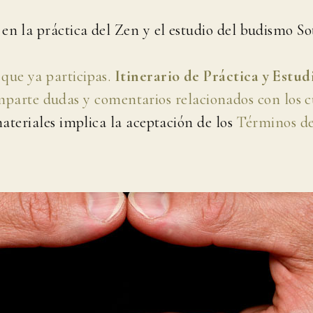
en la práctica del Zen y el estudio del budismo So
 que ya participas.
Itinerario de Práctica y Estud
parte dudas y comentarios relacionados con los c
 materiales implica la aceptación de los
Términos de 