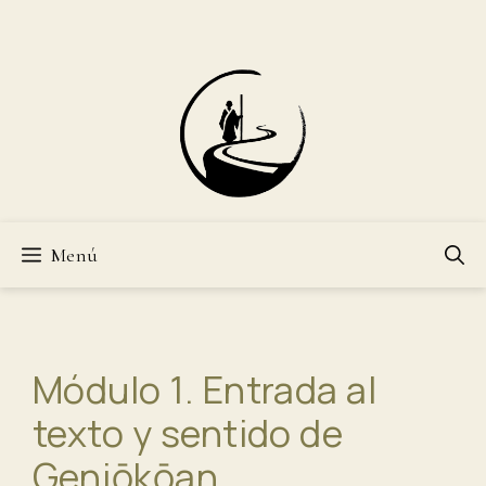
Saltar
al
contenido
Menú
Módulo 1. Entrada al
texto y sentido de
Genjōkōan