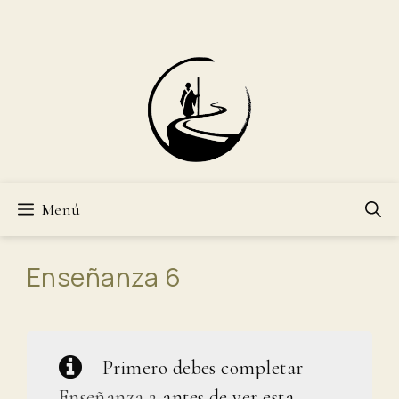
Saltar
al
contenido
Menú
Enseñanza 6
Primero debes completar
Enseñanza 2
antes de ver esta