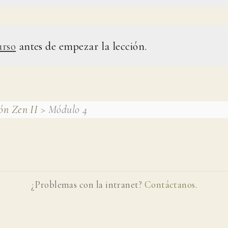
urso
antes de empezar la lección.
ón Zen II
> Módulo 4
¿Problemas con la intranet?
Contáctanos
.