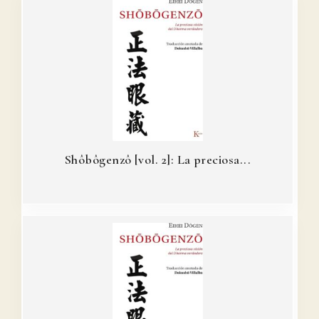
Shôbôgenzô [vol. 2]: La preciosa...